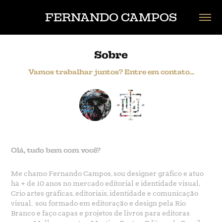
FERNANDO CAMPOS
Sobre
Vamos trabalhar juntos? Entre em contato...
Olá, tudo bem com você?
Me chamo Fernando Campos, sou designer gráfico e atuo
há + de 10 anos no mercado editorial e identidade visual.
Crio artes gráficas, editoriais, identidade e comunicação
visual,
sou formado em editoração e design pela Rio
Branco e faço capas e projetos de livros para editoras