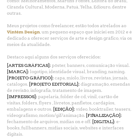
como: Melhoramentos, Martins Fontes, Editora do Brasil,
Ciranda Cultural, Moderna, Patuá, Telha, Ediouro, dentre
outras.
Meus projetos como freelancer, estão todos atrelados ao
Vintém Design
, um pequeno espaço que iniciei em 2012 e é
dedicado a oferecer serviços de arte e design gráfico, via os
meios da atualidade.
Destaco aqui alguns dos serviços oferecidos:
[ARTES GRÁFICAS]:
pôster, banners, comunicação visual.
[MARCA]:
logotipo, identidade visual, branding, naming.
[PROJETO GRÁFICO]:
capa, miolo, livros, revistas, jornais,
catálogos.
[PROJETO EDITORIAL]:
diagramação, emendas
de revisão, infografia, tratamento de imagem.
[IMPRESSOS]:
papelaria, folder de cd, vinil, cartão de
visitas, folders, flyers , livretos, panfletos, cardápios,
embalagens e outros.
[EDIÇÃO]:
vídeo, booktrailer, teasers,
videografismo, motion/gif/animação.
[FINALIZAÇÃO]:
fechamento de arquivos, mídias on e off.
[DIGITAL]:
e-
books, fullbanners, mídias sociais, websites e interfaces
digitais.