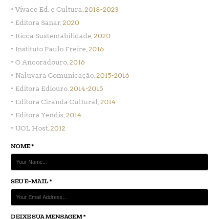
• Vivace Ed. e Cultura,
2018-2023
• Editora Sanar,
2020
• Ricca Sustentabilidade,
2020
• Instituto Paulo Freire,
2016
• O Ancoradouro,
2016
• Naluvara Comunicação,
2015-2016
• Editora Ediouro,
2014-2015
• Editora Ciranda Cultural,
2014
• Editora Yendis,
2014
• UOL Host,
2012
NOME *
SEU E-MAIL *
DEIXE SUA MENSAGEM *